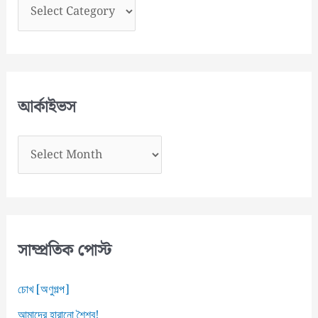
বি
ভা
গ
স
মূ
আর্কাইভস
হ
আ
র্কা
ই
ভ
স
সাম্প্রতিক পোস্ট
চোখ [অণুগল্প]
আমাদের হারানো শৈশব!