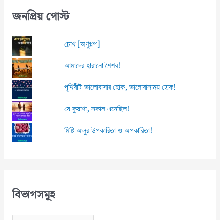
জনপ্রিয় পোস্ট
চোখ [অণুগল্প]
আমাদের হারানো শৈশব!
পৃথিবীটা ভালোবাসার হোক, ভালোবাসাময় হোক!
যে কুয়াশা, সকাল এনেছিল!
মিষ্টি আলুর উপকারিতা ও অপকারিতা!
বিভাগসমূহ