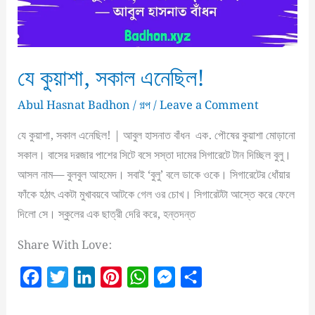
যে কুয়াশা, সকাল এনেছিল!
Abul Hasnat Badhon
/
গল্প
/
Leave a Comment
যে কুয়াশা, সকাল এনেছিল! | আবুল হাসনাত বাঁধন এক. পৌষের কুয়াশা মোড়ানো
সকাল। বাসের দরজার পাশের সিটে বসে সস্তা দামের সিগারেটে টান দিচ্ছিল বুলু।
আসল নাম— বুলবুল আহমেদ। সবাই ‘বুলু’ বলে ডাকে ওকে। সিগারেটের ধোঁয়ার
ফাঁকে হঠাৎ একটা মুখাবয়বে আটকে গেল ওর চোখ। সিগারেটটা আস্তে করে ফেলে
দিলো সে। স্কুলের এক ছাত্রী দেরি করে, হন্তদন্ত
Share With Love:
F
T
L
P
W
M
S
a
w
i
i
h
e
h