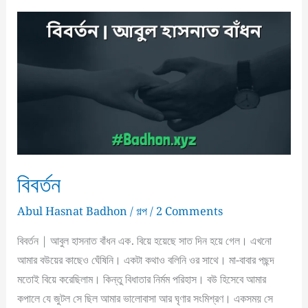
বিবর্তন
Abul Hasnat Badhon
/
গল্প
/
2 Comments
বিবর্তন | আবুল হাসনাত বাঁধন এক. বিয়ে হয়েছে সাত দিন হয়ে গেল। এখনো
আমার বউয়ের কাছেও ঘেঁষিনি। একটা কথাও বলিনি ওর সাথে। মা-বাবার পছন্দ
মতোই বিয়ে করেছিলাম। কিন্তু বিধাতার নির্মম পরিহাস। বউ হিসেবে আমার
কপালে যে জুটল সে ছিল আমার ভালোবাসা আর ঘৃণার সংমিশ্রণ। একসময় সে