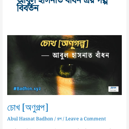
আবুল হাসনাত বাঁধন এর গল্প
বিবর্তন
চোখ [অণুগল্প]
Abul Hasnat Badhon
/
গল্প
/
Leave a Comment