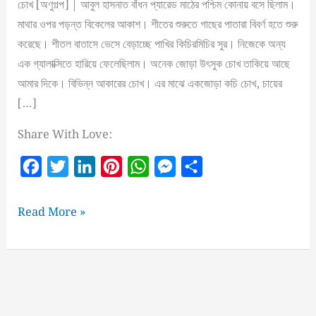
চোখ [অণুগল্প] | আবুল হাসনাত বাঁধন প্যারেড মাঠের পশ্চিম কোনায় বসে ছিলাম।
মাথার ওপর পড়ন্ত বিকেলের আকাশ। শীতের শুরুতে গাছের পাতারা বিবর্ণ হতে শুরু
করেছে। শীতল বাতাসে ভেসে বেড়াচ্ছে পাখির কিচিরমিচির সুর। নিজেকে অন্য
এক গ্যালাক্সিতে হারিয়ে ফেলেছিলাম। অনেক জোড়া উৎসুক চোখ তাকিয়ে আছে
আমার দিকে। বিভিন্ন আকারের চোখ। এর মাঝে একজোড়া কচি চোখ, চায়ের
[…]
Share With Love:
F
T
L
P
W
M
S
a
w
i
i
h
e
h
c
i
n
n
a
s
a
চোখ
Read More »
e
t
k
t
t
s
r
[অণুগল্প]
b
t
e
e
s
e
e
o
e
d
r
A
n
o
r
I
e
p
g
k
n
s
p
e