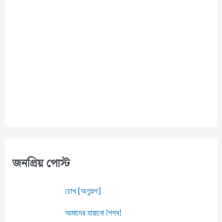
a
n
n
e
l
জনপ্রিয় পোস্ট
চোখ [অণুগল্প]
আমাদের হারানো শৈশব!