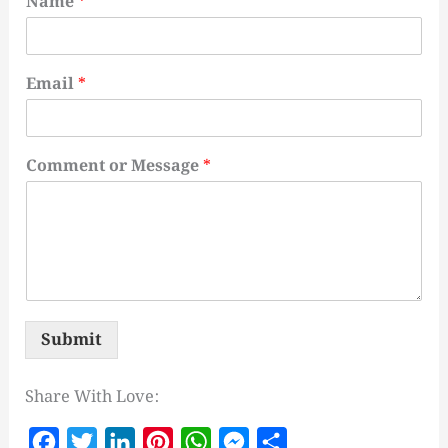
Name
*
Email
*
Comment or Message
*
Submit
Share With Love:
F
T
L
P
W
M
S