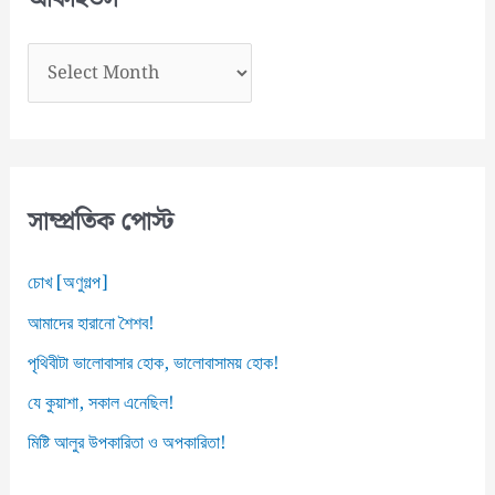
হ
আ
র্কা
ই
ভ
স
সাম্প্রতিক পোস্ট
চোখ [অণুগল্প]
আমাদের হারানো শৈশব!
পৃথিবীটা ভালোবাসার হোক, ভালোবাসাময় হোক!
যে কুয়াশা, সকাল এনেছিল!
মিষ্টি আলুর উপকারিতা ও অপকারিতা!