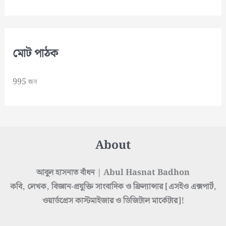
মোট পাঠক
995 জন
About
আবুল হাসনাত বাঁধন | Abul Hasnat Badhon
কবি, লেখক, বিজ্ঞান-প্রযুক্তি সাংবাদিক ও ফ্রিল্যান্সার [এসইও এক্সপার্ট,
ওয়ার্ডপ্রেস কাস্টমাইজার ও ডিজিটাল মার্কেটার]!