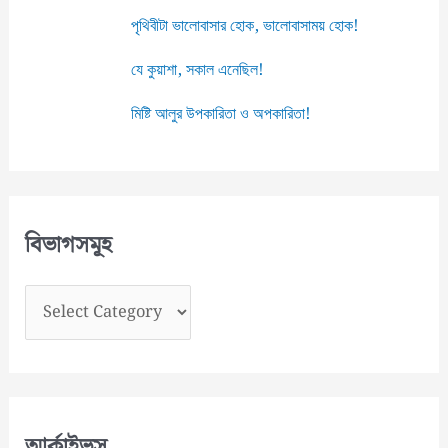
পৃথিবীটা ভালোবাসার হোক, ভালোবাসাময় হোক!
যে কুয়াশা, সকাল এনেছিল!
মিষ্টি আলুর উপকারিতা ও অপকারিতা!
বিভাগসমূহ
বি
ভা
গ
স
মূ
আর্কাইভস