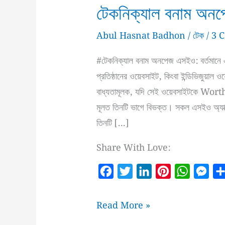
টেকনিক্যাল বনাম অন
Abul Hasnat Badhon
/
টেক
/
3 
#টেকনিক্যাল বনাম অনপেজ এসইও: বর্তমানে এস
প্রতিষ্ঠানের ওয়েবসাইট, কিংবা ইন্ডিভিজুয়া
বাধ্যতামূলক, যদি সেই ওয়েবসাইটকে Wo
মূলত তিনটি ভাগে বিভক্ত। সকল এসইও অ্যাক্
তিনটি […]
Share With Love:
F
T
L
P
W
M
a
w
i
i
h
e
c
i
n
n
a
s
টেকনিক্যাল
Read More »
e
t
k
t
t
s
বনাম