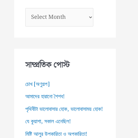
আ
র্কা
ই
ভ
স
সাম্প্রতিক পোস্ট
চোখ [অণুগল্প]
আমাদের হারানো শৈশব!
পৃথিবীটা ভালোবাসার হোক, ভালোবাসাময় হোক!
যে কুয়াশা, সকাল এনেছিল!
মিষ্টি আলুর উপকারিতা ও অপকারিতা!