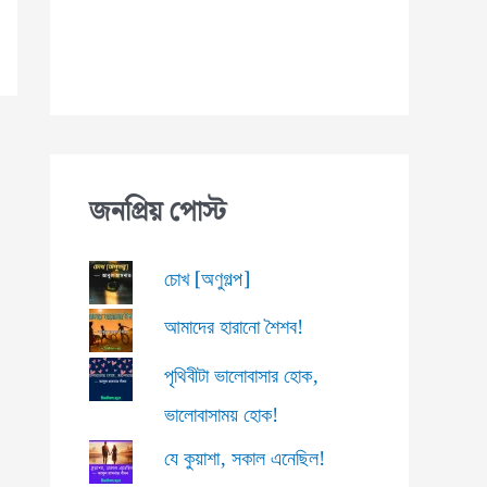
জনপ্রিয় পোস্ট
চোখ [অণুগল্প]
আমাদের হারানো শৈশব!
পৃথিবীটা ভালোবাসার হোক,
ভালোবাসাময় হোক!
যে কুয়াশা, সকাল এনেছিল!