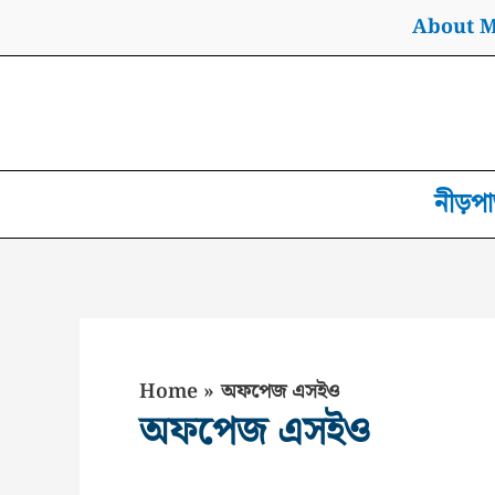
Skip
About 
to
content
নীড়পা
Home
অফপেজ এসইও
অফপেজ এসইও