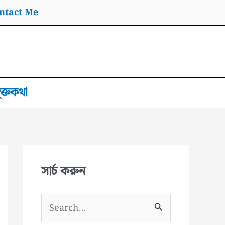
ntact Me
ুক্তকথা
সার্চ করুন
S
e