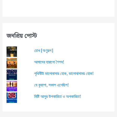
জনপ্রিয় পোস্ট
চোখ [অণুগল্প]
আমাদের হারানো শৈশব!
পৃথিবীটা ভালোবাসার হোক, ভালোবাসাময় হোক!
যে কুয়াশা, সকাল এনেছিল!
মিষ্টি আলুর উপকারিতা ও অপকারিতা!