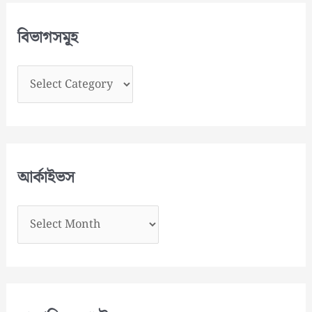
বিভাগসমূহ
বি
ভা
গ
স
মূ
আর্কাইভস
হ
আ
র্কা
ই
ভ
স