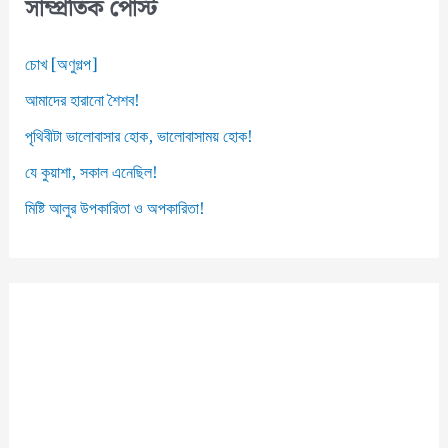
সাম্প্রতিক পোস্ট
চোখ [অণুগল্প]
আমাদের হারানো শৈশব!
পৃথিবীটা ভালোবাসার হোক, ভালোবাসাময় হোক!
যে কুয়াশা, সকাল এনেছিল!
মিষ্টি আলুর উপকারিতা ও অপকারিতা!