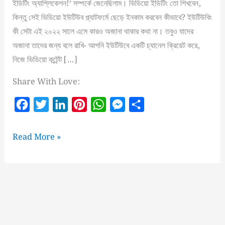
ইডিটিং অ্যাপ্লিকেশন!‘ সম্পর্কে জেনেছিলাম। ভিডিয়ো ইডিটিং তো শিখবেন,
কিন্তু সেই ভিডিয়ো ইউটিউব প্ল্যাটফর্মে ছেড়ে ইনকাম করবেন কীভাবে? ইউটিউবিং
কী সেটা এই ২০২২ সালে এসে কারও অজানা থাকার কথা না। তবুও যাদের
অজানা তাদের জন্য বলে রাখি- আপনি ইউটিউবে একটি চ্যানেল ক্রিয়েট করে,
নিজে ভিডিয়ো কন্টেন্ট […]
Share With Love:
F
T
L
P
W
M
S
a
w
i
i
h
e
h
c
i
n
n
a
s
a
ইউটিউব
Read More »
e
t
k
t
t
s
r
থেকে
আয়
b
t
e
e
s
e
e
করার
o
e
d
r
A
n
উপায়!
o
r
I
e
p
g
k
n
s
p
e
t
r