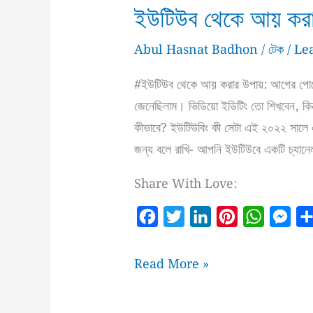
ইউটিউব থেকে আয় করা
Abul Hasnat Badhon
/
টেক
/
Le
#ইউটিউব থেকে আয় করার উপায়: আগের পোস্টে 
জেনেছিলাম। ভিডিয়ো ইডিটিং তো শিখবেন, কিন্
কীভাবে? ইউটিউবিং কী সেটা এই ২০২২ সালে 
জন্য বলে রাখি- আপনি ইউটিউবে একটি চ্যানেল 
Share With Love:
F
T
L
P
W
M
a
w
i
i
h
e
c
i
n
n
a
s
ইউটিউব
Read More »
e
t
k
t
t
s
থেকে
b
t
e
e
s
e
আয়