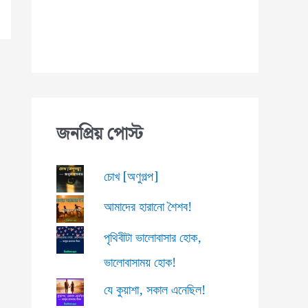
জনপ্রিয় পোস্ট
চোখ [অণুগল্প]
আমাদের হারানো শৈশব!
পৃথিবীটা ভালোবাসার হোক,
ভালোবাসাময় হোক!
যে কুয়াশা, সকাল এনেছিল!