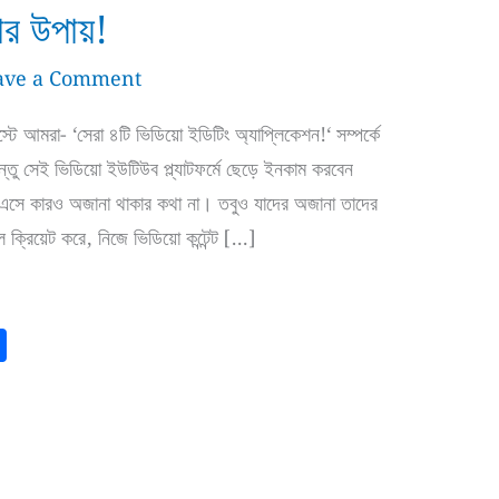
র উপায়!
ave a Comment
আমরা- ‘সেরা ৪টি ভিডিয়ো ইডিটিং অ্যাপ্লিকেশন!‘ সম্পর্কে
তু সেই ভিডিয়ো ইউটিউব প্ল্যাটফর্মে ছেড়ে ইনকাম করবেন
এসে কারও অজানা থাকার কথা না। তবুও যাদের অজানা তাদের
ক্রিয়েট করে, নিজে ভিডিয়ো কন্টেন্ট […]
S
h
a
r
e