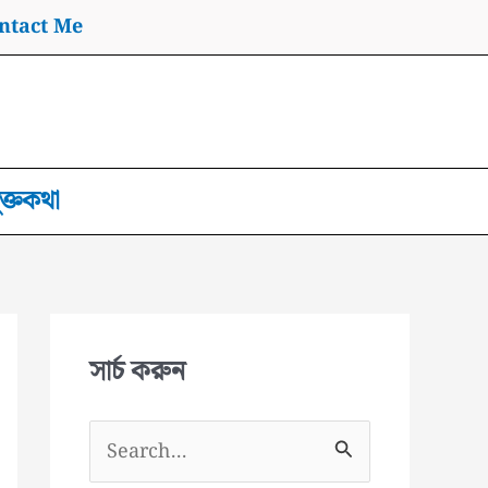
ntact Me
ুক্তকথা
সার্চ করুন
S
e