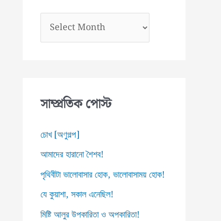
আ
র্কা
ই
ভ
স
সাম্প্রতিক পোস্ট
চোখ [অণুগল্প]
আমাদের হারানো শৈশব!
পৃথিবীটা ভালোবাসার হোক, ভালোবাসাময় হোক!
যে কুয়াশা, সকাল এনেছিল!
মিষ্টি আলুর উপকারিতা ও অপকারিতা!