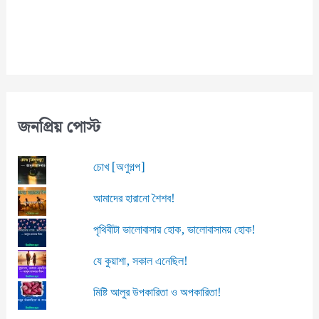
l
জনপ্রিয় পোস্ট
চোখ [অণুগল্প]
আমাদের হারানো শৈশব!
পৃথিবীটা ভালোবাসার হোক, ভালোবাসাময় হোক!
যে কুয়াশা, সকাল এনেছিল!
মিষ্টি আলুর উপকারিতা ও অপকারিতা!