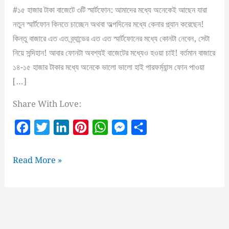
#১৫ হাজার টাকা বাজেটে ৩টি স্মার্টফোন: আমাদের মধ্যে অনেকেই আছেন যারা
নতুন স্মার্টফোন কিনতে চাচ্ছেন অথবা অল্পদিনের মধ্যে কেনার প্ল্যান করেছেন!
কিন্তু বাজারে এত এত ব্র্যান্ডের এত এত স্মার্টফোনের মধ্যে কোনটা নেবেন, সেটা
নিয়ে সন্দিহান! আবার ফোনটা অবশ্যই বাজেটের মধ্যেও হওয়া চাই! বর্তমান বাজারে
১৪-১৫ হাজার টাকার মধ্যে অনেকে ভালো ভালো হাই পারফর্ম্যান্স ফোন পাওয়া
[…]
Share With Love:
F
T
L
P
W
M
S
a
w
i
i
h
e
h
c
i
n
n
a
s
a
১৫
Read More »
e
t
k
t
t
s
r
হাজার
টাকা
b
t
e
e
s
e
e
বাজেটে
o
e
d
r
A
n
সেরা
o
r
I
e
p
g