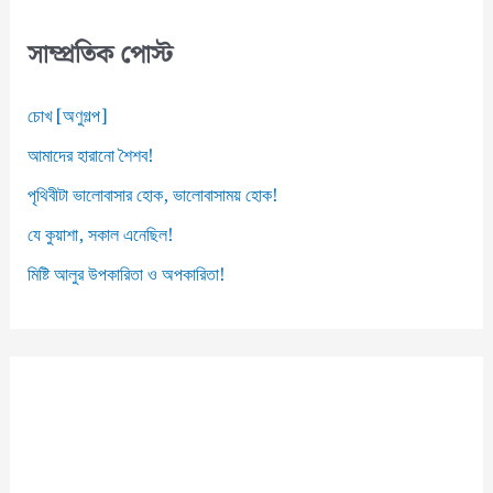
স
সাম্প্রতিক পোস্ট
চোখ [অণুগল্প]
আমাদের হারানো শৈশব!
পৃথিবীটা ভালোবাসার হোক, ভালোবাসাময় হোক!
যে কুয়াশা, সকাল এনেছিল!
মিষ্টি আলুর উপকারিতা ও অপকারিতা!