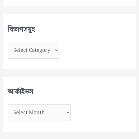
বিভাগসমূহ
বি
ভা
গ
স
মূ
আর্কাইভস
হ
আ
র্কা
ই
ভ