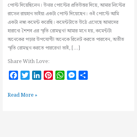
পোস্ট দিয়েছিলেন। উনার পোস্টের প্রতিউত্তর দিয়ে, আমার লিস্টের
রাসেল রায়হান ভাইয়া একটা পোস্ট দিয়েছেন। ওই পোস্টে আমি
একটা লম্বা কমেন্ট করেছি। কমেন্টটাতে উঠে এসেছে আমাদের
হারানো শৈশব এর স্মৃতি রোমন্থন! আমার মনে হয়, কমেন্টটা
অনেকের পড়ার উপযোগী! অনেকে রিলেট করতে পারবেন, অতীত
স্মৃতি রোমন্থন করতে পাররেন! তাই, […]
Share With Love:
F
T
L
P
W
M
S
a
w
i
i
h
e
h
c
i
n
n
a
s
a
আমাদের
Read More »
e
t
k
t
t
s
r
হারানো
শৈশব!
b
t
e
e
s
e
e
o
e
d
r
A
n
o
r
I
e
p
g