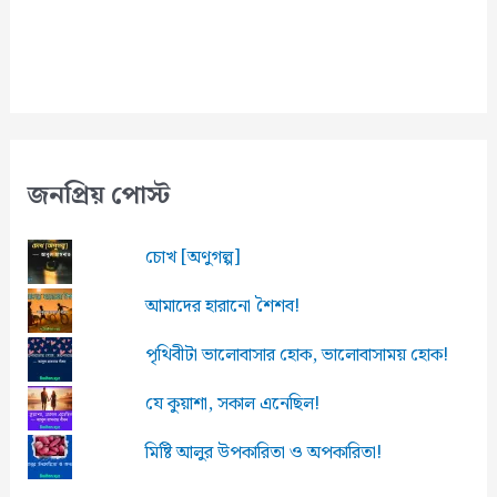
l
জনপ্রিয় পোস্ট
চোখ [অণুগল্প]
আমাদের হারানো শৈশব!
পৃথিবীটা ভালোবাসার হোক, ভালোবাসাময় হোক!
যে কুয়াশা, সকাল এনেছিল!
মিষ্টি আলুর উপকারিতা ও অপকারিতা!