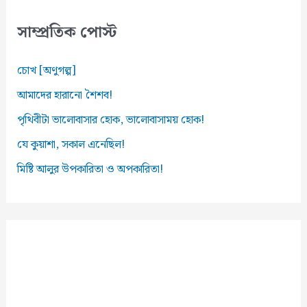
স
সাম্প্রতিক পোস্ট
চোখ [অণুগল্প]
আমাদের হারানো শৈশব!
পৃথিবীটা ভালোবাসার হোক, ভালোবাসাময় হোক!
যে কুয়াশা, সকাল এনেছিল!
মিষ্টি আলুর উপকারিতা ও অপকারিতা!