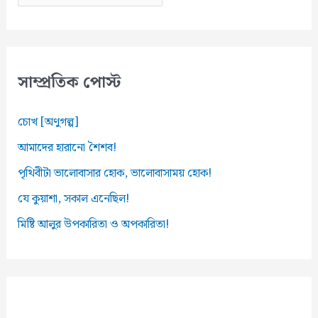
র্কা
ই
ভ
স
সাম্প্রতিক পোস্ট
চোখ [অণুগল্প]
আমাদের হারানো শৈশব!
পৃথিবীটা ভালোবাসার হোক, ভালোবাসাময় হোক!
যে কুয়াশা, সকাল এনেছিল!
মিষ্টি আলুর উপকারিতা ও অপকারিতা!