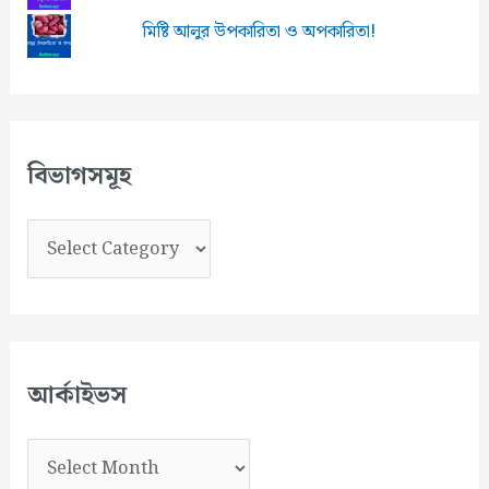
মিষ্টি আলুর উপকারিতা ও অপকারিতা!
বিভাগসমূহ
বি
ভা
গ
স
মূ
আর্কাইভস
হ
আ