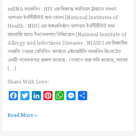
mRNA ভ্যাকসিন : HIV এর বিরুদ্ধে অ্যানিমল ট্রায়ালে সফল!
ন্যাশনাল ইনস্টিটিউট অফ হেলথ [National Institutes of
Health : NIH] এর অঙ্গপ্রতিষ্ঠান ন্যাশনাল ইনস্টিটিউট অফ
অ্যালার্জি অ্যান্ড ইনফেকশাস ডিজিজেস [National Institute of
Allergy and Infectious Diseases : NIAID] এর বিজ্ঞানীরা
সম্প্রতি ‘নেচার মেডিসিন‘ জার্নালে এইচআইভি ভ্যাকসিন রিলেটেড
একটি গবেষণাপত্র প্রকাশ করেছে। সেখানে তারা দাবি করেছে, তাদের
[…]
Share With Love:
F
T
L
P
W
M
S
a
w
i
i
h
e
h
c
i
n
n
a
s
a
mRNA
Read More »
e
t
k
t
t
s
r
ভ্যাকসিন
:
b
t
e
e
s
e
e