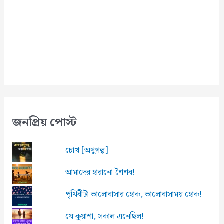
n
e
l
জনপ্রিয় পোস্ট
চোখ [অণুগল্প]
আমাদের হারানো শৈশব!
পৃথিবীটা ভালোবাসার হোক, ভালোবাসাময় হোক!
যে কুয়াশা, সকাল এনেছিল!