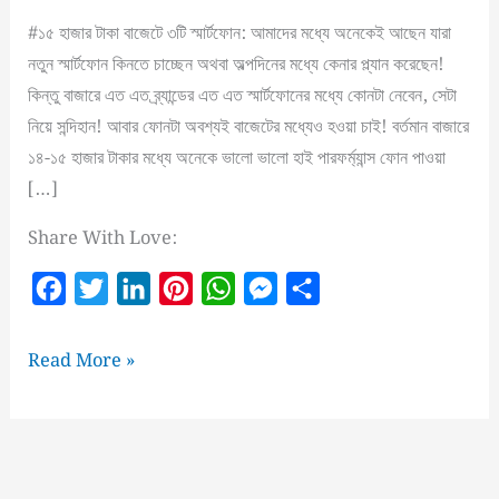
#১৫ হাজার টাকা বাজেটে ৩টি স্মার্টফোন: আমাদের মধ্যে অনেকেই আছেন যারা
নতুন স্মার্টফোন কিনতে চাচ্ছেন অথবা অল্পদিনের মধ্যে কেনার প্ল্যান করেছেন!
কিন্তু বাজারে এত এত ব্র্যান্ডের এত এত স্মার্টফোনের মধ্যে কোনটা নেবেন, সেটা
নিয়ে সন্দিহান! আবার ফোনটা অবশ্যই বাজেটের মধ্যেও হওয়া চাই! বর্তমান বাজারে
১৪-১৫ হাজার টাকার মধ্যে অনেকে ভালো ভালো হাই পারফর্ম্যান্স ফোন পাওয়া
[…]
Share With Love:
F
T
L
P
W
M
S
a
w
i
i
h
e
h
c
i
n
n
a
s
a
১৫
Read More »
e
t
k
t
t
s
r
হাজার
টাকা
b
t
e
e
s
e
e
বাজেটে
o
e
d
r
A
n
সেরা
o
r
I
e
p
g