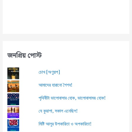
l
জনপ্রিয় পোস্ট
চোখ [অণুগল্প]
আমাদের হারানো শৈশব!
পৃথিবীটা ভালোবাসার হোক, ভালোবাসাময় হোক!
যে কুয়াশা, সকাল এনেছিল!
মিষ্টি আলুর উপকারিতা ও অপকারিতা!