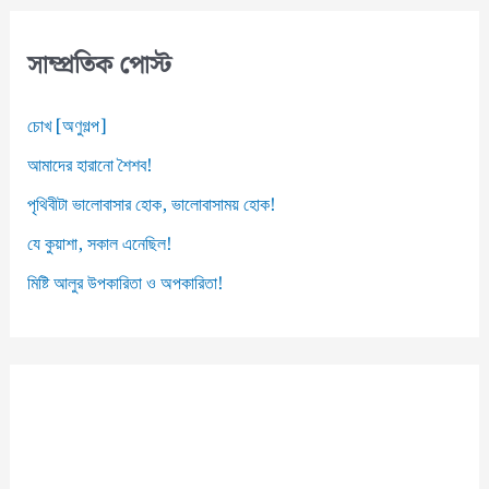
ভ
স
সাম্প্রতিক পোস্ট
চোখ [অণুগল্প]
আমাদের হারানো শৈশব!
পৃথিবীটা ভালোবাসার হোক, ভালোবাসাময় হোক!
যে কুয়াশা, সকাল এনেছিল!
মিষ্টি আলুর উপকারিতা ও অপকারিতা!