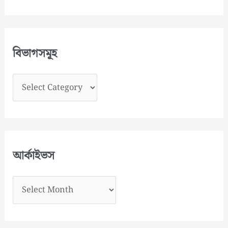
বিভাগসমূহ
বি
ভা
গ
স
মূ
আর্কাইভস
হ
আ
র্কা
ই