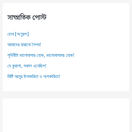
ভ
স
সাম্প্রতিক পোস্ট
চোখ [অণুগল্প]
আমাদের হারানো শৈশব!
পৃথিবীটা ভালোবাসার হোক, ভালোবাসাময় হোক!
যে কুয়াশা, সকাল এনেছিল!
মিষ্টি আলুর উপকারিতা ও অপকারিতা!