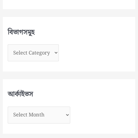
বিভাগসমূহ
বি
ভা
গ
স
মূ
আর্কাইভস
হ
আ
র্কা
ই