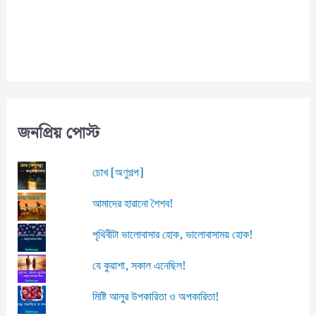
l
জনপ্রিয় পোস্ট
চোখ [অণুগল্প]
আমাদের হারানো শৈশব!
পৃথিবীটা ভালোবাসার হোক, ভালোবাসাময় হোক!
যে কুয়াশা, সকাল এনেছিল!
মিষ্টি আলুর উপকারিতা ও অপকারিতা!