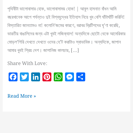
পৃথিবীটা ভালোবাসার হোক, ভালোবাসাময় হোক! | আবুল হাসনাত বাঁধন আমি
বছরখানেক আগে পর্যন্তও দুই বিশ্বযুদ্ধের ইতিহাস নিয়ে খুব বেশি ঘাঁটাঘাঁটি করিনি!
বিস্তারিত জানতামও না! কলোনি’জমের কারণে, বরাবর ব্রিটিশদের ঘৃ’ণা করেছি,
ভারতীয় বাঙালিদের জন্য এটা খুবই লজিক্যাল! অন্যদিকে ছোটো থেকে আমেরিকার
মোড়ল’গিরি দেখতে দেখতে ওদের হে’ট করাটাও স্বাভাবিক। অন্যদিকে, জাপান
আমার খুবই প্রিয় দেশ। জাপানিজ কালচার, […]
Share With Love:
F
T
L
P
W
M
S
a
w
i
i
h
e
h
c
i
n
n
a
s
a
পৃথিবীটা
Read More »
e
t
k
t
t
s
r
ভালোবাসার
হোক,
b
t
e
e
s
e
e
ভালোবাসাময়
o
e
d
r
A
n
হোক!
o
r
I
e
p
g