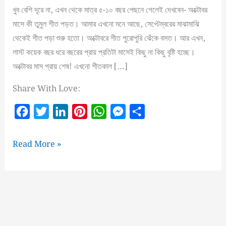
খুব বেশি দূরে না, এখন থেকে মাত্র ৫-১০ বছর পেছনে গেলেই দেখবেন- অক্টোবর
মাসে কী তুমুল শীত পড়ত। আমার এখনো মনে আছে, সেপ্টেম্বরের মাঝামাঝি
থেকেই শীত পড়া শুরু হতো। অক্টোবরে শীত পুরোপুরি ঝেঁকে বসত। আর এখন,
লাস্ট কয়েক বছর ধরে বছরের প্রায় প্রতিটা মাসেই কিছু না কিছু বৃষ্টি হচ্ছে।
অক্টোবর মাস প্রায় শেষ! এখনো শীতকাল […]
Share With Love:
F
T
L
P
W
M
S
a
w
i
i
h
e
h
c
i
n
n
a
s
a
শীতকাল
Read More »
e
t
k
t
t
s
r
কি
আস্তে
b
t
e
e
s
e
e
আস্তে
o
e
d
r
A
n
হারিয়ে
o
r
I
e
p
g
যাচ্ছে?
k
n
s
p
e