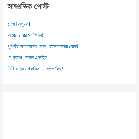
স
সাম্প্রতিক পোস্ট
চোখ [অণুগল্প]
আমাদের হারানো শৈশব!
পৃথিবীটা ভালোবাসার হোক, ভালোবাসাময় হোক!
যে কুয়াশা, সকাল এনেছিল!
মিষ্টি আলুর উপকারিতা ও অপকারিতা!