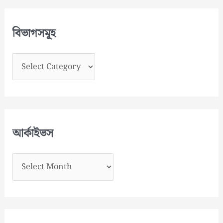
বিভাগসমূহ
বি
ভা
গ
স
মূ
আর্কাইভস
হ
আ
র্কা
ই
ভ