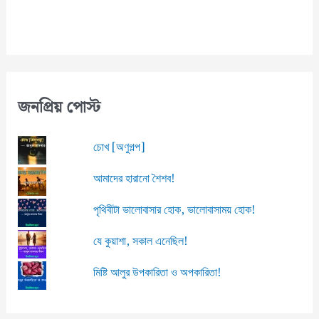
জনপ্রিয় পোস্ট
চোখ [অণুগল্প]
আমাদের হারানো শৈশব!
পৃথিবীটা ভালোবাসার হোক, ভালোবাসাময় হোক!
যে কুয়াশা, সকাল এনেছিল!
মিষ্টি আলুর উপকারিতা ও অপকারিতা!