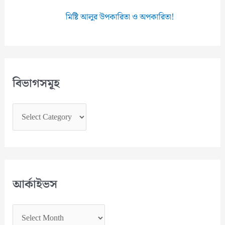
মিষ্টি আলুর উপকারিতা ও অপকারিতা!
বিভাগসমূহ
বি
ভা
গ
স
মূ
আর্কাইভস
হ
আ