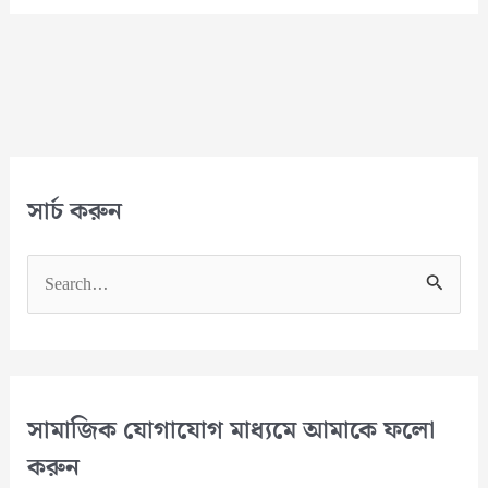
ভিডিয়ো
ইডিটিং
অ্যাপ্লিকেশন!
সার্চ করুন
S
e
a
r
c
সামাজিক যোগাযোগ মাধ্যমে আমাকে ফলো
h
করুন
f