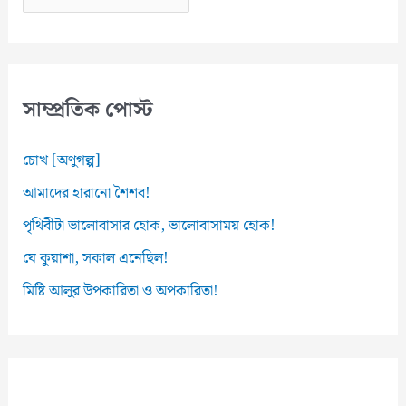
র্কা
ই
ভ
স
সাম্প্রতিক পোস্ট
চোখ [অণুগল্প]
আমাদের হারানো শৈশব!
পৃথিবীটা ভালোবাসার হোক, ভালোবাসাময় হোক!
যে কুয়াশা, সকাল এনেছিল!
মিষ্টি আলুর উপকারিতা ও অপকারিতা!