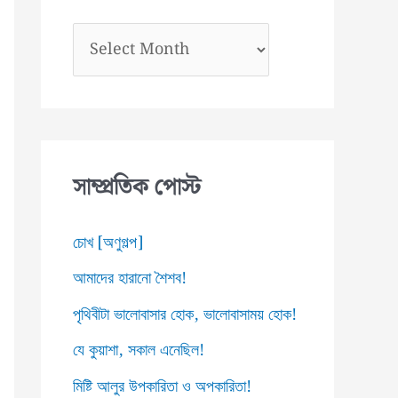
আ
র্কা
ই
ভ
স
সাম্প্রতিক পোস্ট
চোখ [অণুগল্প]
আমাদের হারানো শৈশব!
পৃথিবীটা ভালোবাসার হোক, ভালোবাসাময় হোক!
যে কুয়াশা, সকাল এনেছিল!
মিষ্টি আলুর উপকারিতা ও অপকারিতা!