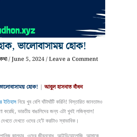
 হোক, ভালোবাসাময় হোক!
তকথা
/
June 5, 2024
/
Leave a Comment
 ভালোবাসাময় হোক!
|
আবুল হাসনাত বাঁধন
ধের ইতিহাস
নিয়ে খুব বেশি ঘাঁটাঘাঁটি করিনি! বিস্তারিত জানতামও
’ণা করেছি, ভারতীয় বাঙালিদের জন্য এটা খুবই লজিক্যাল!
দেখতে দেখতে ওদের হে’ট করাটাও স্বাভাবিক।
জাপানিজ কালচার, ওদের জীবনবোধ, আইডিয়োলোজি, আমাকে