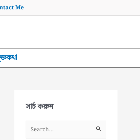
ntact Me
ুক্তকথা
সার্চ করুন
S
e