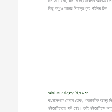
টানতো। তো, ওই যে ছোটোবেলার আইডিয়োলজি
কিছু বন্ধুও আমার দিবাস্বপ্নের পার্টনার ছিল।
আমাদের দিবাস্বপ্ন ছিল এমন
বাংলাদেশকে যেমনে হোক, পারমাণবিক অ’স্ত্র দি
ইউরেনিয়ামের খনি নেই। তাই ইউরেনিয়াম অন্য 