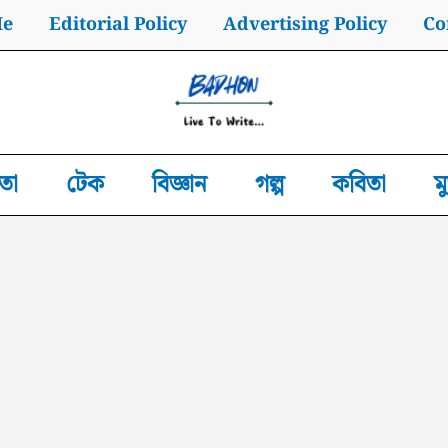
Me
Editorial Policy
Advertising Policy
Co
তা
টেক
বিজ্ঞান
গল্প
কবিতা
ম