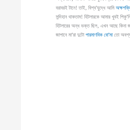
বরাবরই টানে! তাই, বিশ্ব’যুদ্ধে আমি
অক্ষশক্
সন্দিহান থাকতাম! হিটলারকে আমার খুবই পিকু’ল
হিটলারের অন্ধ ভক্ত ছিল, এখন আছে কিনা জ
জাপানে মা’রা দুটো
পারমাণবিক বো’মা
তো অবশ্যই