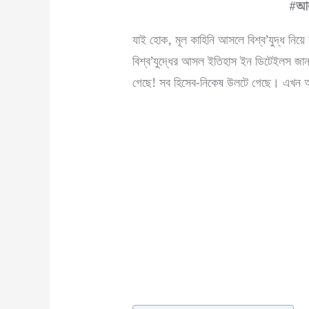
#আর
যাই হোক, মূল কাহিনি আসলে বিশ্ব’যুদ্ধ নিয়ে না
বিশ্ব’যুদ্ধের আসল ইতিহাস ইন ডিটেইলস জান
গেছে! সব হিসেব-নিকেষ উলটে গেছে। এখন আর