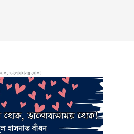
র হোক, ভালোবাসাময় হোক!