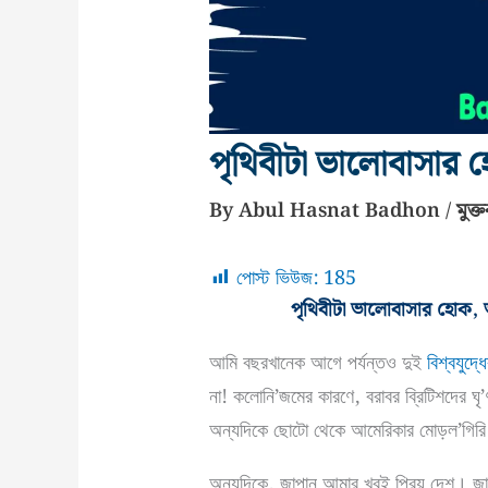
পৃথিবীটা ভালোবাসার
By
Abul Hasnat Badhon
/
মুক্
পোস্ট ভিউজ:
185
পৃথিবীটা ভালোবাসার হোক,
আমি বছরখানেক আগে পর্যন্তও দুই
বিশ্বযুদ্
না! কলোনি’জমের কারণে, বরাবর ব্রিটিশদের ঘৃ
অন্যদিকে ছোটো থেকে আমেরিকার মোড়ল’গিরি 
অন্যদিকে, জাপান আমার খুবই প্রিয় দেশ। 