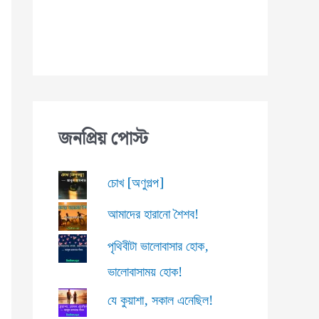
জনপ্রিয় পোস্ট
চোখ [অণুগল্প]
আমাদের হারানো শৈশব!
পৃথিবীটা ভালোবাসার হোক,
ভালোবাসাময় হোক!
যে কুয়াশা, সকাল এনেছিল!