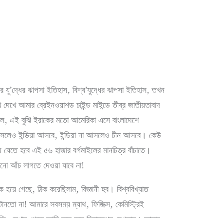
 যু’দ্ধের ঝাপসা ইতিহাস, বিশ্ব’যুদ্ধের ঝাপসা ইতিহাস, তখন
দেখে আমার ব্রেইনওয়াশড চাইন্ড মাইন্ডে তীব্র জাতীয়তাবাদ
ছিল, এই বুঝি ইরাকের মতো আমেরিকা এসে বাংলাদেশে
 আসলেও ইন্ডিয়া আসবে, ইন্ডিয়া না আসলেও চীন আসবে। কেউ
েতে হবে এই ৫৬ হাজার বর্গমাইলের মানচিত্র বাঁচাতে।
কোনো আঁচ লাগতে দেওয়া যাবে না!
 হয়ে গেছে, ঠিক করেছিলাম, বিজ্ঞানী হব। বিশ্ববিখ্যাত
টানতো না! আমারে সবসময় ম্যাথ, ফিজিক্স, কেমিস্ট্রিই